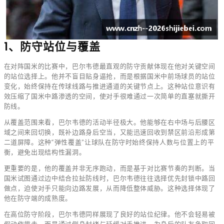
1、防守站位与覆盖
在对阵国米的比赛中，巴尔韦德最直观的防守贡献体现在他对关键空间
的站位选择上。他并不盲目贴身逼抢，而是根据国米中前场球员的站位
变化，始终保持在传球线路与推进通道的关键节点上。这种站位意识有
效压缩了国米中路渗透的空间，使对手很难通过一次简单的直塞就撕开
防线。
从覆盖范围来看，巴尔韦德的活动半径极大。他能够在右中场与后腰区
域之间来回切换，既补边路身后空当，又能迅速回收到禁区前沿形成第
二道屏障。这种“弹性覆盖”让球队在防守时始终保持人数与位置上的平
衡，避免出现结构性漏洞。
更重要的是，他的覆盖并非无序跑动，而是基于对比赛节奏的判断。当
国米试图通过边中结合拉扯防线时，巴尔韦德往往选择优先封锁中路回
做点，迫使对手只能向边路发展，从而降低整体威胁。这种选择体现了
他在防守端的成熟度。
在高位防守阶段，巴尔韦德同样展现了良好的站位纪律。他不会轻易被
假动作带走，而是通过侧身封堵与延缓对手推进，为身后的队友争取回