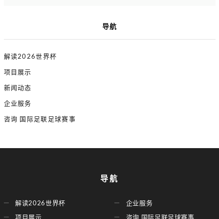
导航
解读2026世界杯
项目展示
新闻动态
企业服务
咨询 国际足联足球赛事
导航
解读2026世界杯
企业服务
项目展示
咨询 国际足联足球赛事