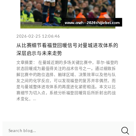
2026-02-25 12:06:46
从比赛细节看福登回暖信号对曼城进攻体系的
深层启示与未来走势
文章摘要： 在曼城近期的多场关键比赛中，菲尔·福登的
状态回暖成为最值得关注的战术信号之一。通过细致拆
解比赛中的跑位选择、触球区域、决策效率以及他与队
友之间的化学反应，可以发现福登的复苏并非偶然，而
是与曼城整体进攻体系的再度进化紧密相连。本文以比
赛细节为切入点，系统分析福登回暖背后所折射出的战
术变化，...
Search blog...