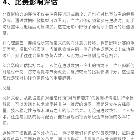
4、比赛影响评估
比赛影响力的评估不仅关注直接进球或助攻，还包括对比赛节奏的假想
影响。通过数据回放模型可以看到，当维尼修斯频繁参与进攻时，对手
防线整体后退幅度明显增加，这在无形中降低了葡萄牙中前场的压迫强
度。
在心理层面，连续成功突破带来的防守注意力转移，也是影响比赛的重
要因素。模拟分析表明，当维尼修斯在同一侧连续完成两次以上成功突
破后，对手往往会增加协防人数，从而为另一侧创造潜在机会。
综合影响评估指标显示，即便在进球数据不突出的情境下，维尼修斯仍
能通过牵制、防守消耗与节奏改变，维持较高的比赛影响评分，这也是
现代足球对边锋价值评估的重要趋势。
总结：
总体来看，从数据视角对维尼修斯“对阵葡萄牙”的美洲杯情境进行全景
解读，可以发现其技术效率并非单一维度的爆发，而是建立在选择质
量、技术稳定性与战术理解之上的综合结果。无论是进攻终结、个人技
术，还是与团队的协同配合，他都展现出符合顶级边锋标准的效率特
征。
这种基于模拟数据的分析方式，也提示我们在评价球员表现时，应跳出
单场结果与表面数据的局限。通过多指标、多场景的技术效率解读，才