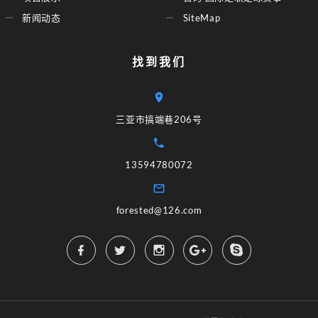
新闻动态
SiteMap
找到我们
三亚市搞端巷206号
13594780072
forested@126.com