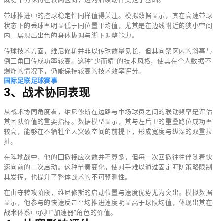
带球推进中的控球稳定性同样值得关注。模拟数据显示，其在高速带球
状态下的丢球率明显低于同位置平均值，尤其是在边线附近的狭小空间
内，展现出出色的身体协调与脚下调整能力。
传球技术方面，维尼修斯并非以传球数量见长，但其向禁区内的斜塞与
倒三角回传成功率较高。这种“少而精”的技术风格，使其在个人数据不
爆炸的情况下，仍能保持较高的技术效率评分。
国际足联足球赛事
3、战术协同表现
从战术协同角度看，维尼修斯在边路与中场球员之间的联动频率是评估
其团队价值的重要指标。数据模型显示，其与左后卫的重叠跑位成功率
较高，能够在不牺牲个人突破空间的前提下，形成宽度与纵深的双重拉
扯。
在阵地战中，他的回撤接应次数并不算多，但每一次回撤往往伴随着快
速向前的二次启动。这种节奏变化，使对手难以通过固定盯防策略限制
其发挥，也提升了整体战术的不可预测性。
在由守转攻阶段，维尼修斯的启动位置与速度优势尤为突出。模拟数据
显示，他参与的快速反击平均推进速度明显高于球队均值，体现出其在
战术体系中承担“加速器”角色的价值。