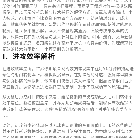
所涉“对阵葡萄牙”并非真实美洲杯赛程，而是基于假想对阵与模拟数据
模型，用以展示分析思路与技术指标的解读方式。文章从进攻输出、个
人技术、战术协同与比赛影响力四个方面展开，结合触球分布、成功
率、效率值等关键数据，勾勒出维尼修斯在面对欧洲强队防线时的表现
轮廓。通过多维度拆解，本文不仅呈现其速度、突破与决策效率的优
势，也揭示其在对抗强度与战术针对性下的波动区间。最终，文章尝试
以数据语言还原一名顶级边锋在高水平对抗中的真实价值，为理解现代
足球的技术效率提供一个可复制的分析范本。
1、进攻效率解析
在进攻效率层面，维尼修斯最直观的数据体现集中在每90分钟的预期进
球值与射门转化率上。模拟数据显示，在对阵葡萄牙这种强调阵型紧凑
与边路协防的球队时，他的射门次数并未大幅增加，但高质量射门占比
明显提升。这说明其进攻选择更加克制，避免了低成功率的勉强出手。
从突破后形成射门的效率来看，维尼修斯的单次成功过人后射门转化率
处于高位。数据模型显示，其在左肋部完成突破后，能够在两次触球内
完成射门或关键传球，这种“短链路进攻”有效压缩了对手防线的反应时
间。
此外，进攻效率还体现在其无球跑动创造的空间价值上。虽然这些跑动
并不直接形成数据终结，但通过吸引防守注意力，为中路队友创造出更
高的预期进球机会，从整体进攻效率的角度看，这同样是维尼修斯的重