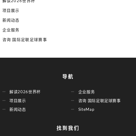
解读2026世界杯
项目展示
新闻动态
企业服务
咨询 国际足联足球赛事
导航
解读2026世界杯
企业服务
项目展示
咨询 国际足联足球赛事
新闻动态
SiteMap
找到我们