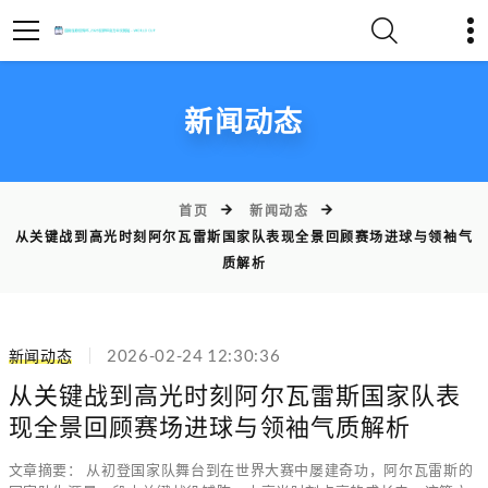
新闻动态
首页
新闻动态
从关键战到高光时刻阿尔瓦雷斯国家队表现全景回顾赛场进球与领袖气
质解析
新闻动态
2026-02-24 12:30:36
从关键战到高光时刻阿尔瓦雷斯国家队表
现全景回顾赛场进球与领袖气质解析
文章摘要： 从初登国家队舞台到在世界大赛中屡建奇功，阿尔瓦雷斯的