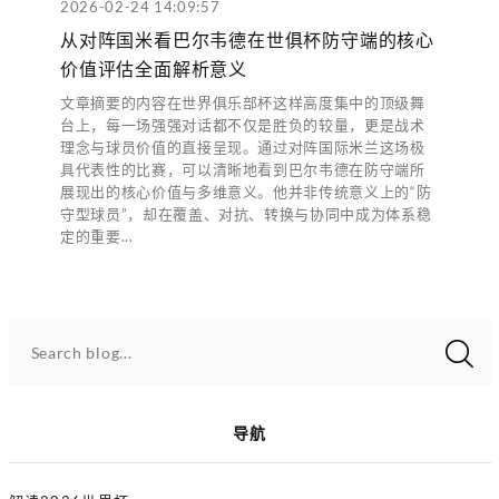
2026-02-24 14:09:57
从对阵国米看巴尔韦德在世俱杯防守端的核心
价值评估全面解析意义
文章摘要的内容在世界俱乐部杯这样高度集中的顶级舞
台上，每一场强强对话都不仅是胜负的较量，更是战术
理念与球员价值的直接呈现。通过对阵国际米兰这场极
具代表性的比赛，可以清晰地看到巴尔韦德在防守端所
展现出的核心价值与多维意义。他并非传统意义上的“防
守型球员”，却在覆盖、对抗、转换与协同中成为体系稳
定的重要...
Search blog...
导航