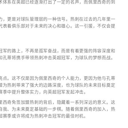
术体系在英超已经逐渐打出了一定的名声，而佩里西奇的到
力，更是对球队管理层的一种信号。热刺在过去的几年里一
代表着俱乐部对于未来的决心和雄心。这一引援，不仅会提
冠军的路上，不再是孤军奋战，而是有着更强的阵容深度和
和孔蒂将携手带领热刺冲击英超冠军，为球队的梦想而战。
亮点。这不仅是因为佩里西奇的个人能力，更因为他与孔蒂
盟为热刺带来了强大的边路深度，也为球队的未来目标奠定
赛季中提升整体实力，向英超冠军发起冲击。
里西奇免签加盟热刺的背后，隐藏着一系列深远的意义。这
自我、为未来奠定基础的一步棋。随着佩里西奇的加入，热
超赛季或许将成为热刺冲击冠军的最佳时机。