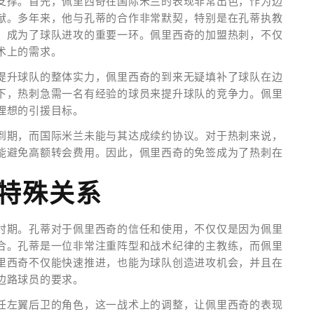
支撑。首先，佩里西奇在国际米兰的表现非常出色，作为边
献。多年来，他与孔蒂的合作非常默契，特别是在孔蒂执教
，成为了球队进攻的重要一环。佩里西奇的加盟热刺，不仅
术上的需求。
提升球队的整体实力，佩里西奇的到来无疑填补了球队在边
下，热刺急需一名有经验的球员来提升球队的竞争力。佩里
理想的引援目标。
到期，而国际米兰未能与其达成续约协议。对于热刺来说，
能避免高额转会费用。因此，佩里西奇的免签成为了热刺在
特殊关系
时期。孔蒂对于佩里西奇的信任和使用，不仅仅是因为佩里
合。孔蒂是一位非常注重阵型和战术纪律的主教练，而佩里
里西奇不仅能快速推进，也能为球队创造进攻机会，并且在
边路球员的要求。
任左翼后卫的角色，这一战术上的调整，让佩里西奇的表现