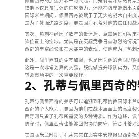
佩里西奇的加盟并非一时兴起，而是有着深厚的背景
锋他不仅具备很强的进攻能力，还能在防守端做出贡
国际米兰期间，佩里西奇被赋予了更大的战术自由度
是为了补强边路深度，更是因为孔蒂对他的信任和战
其次，热刺在经历了数年的低迷后，急需通过引援来
锋位置上的空缺。尤其是在英超竞争日益激烈的情况
西奇的丰富经验和在大赛中的表现，使他成为了热刺
此外，佩里西奇的免签加盟，也是因为他的合同即将
这是一次非常划算的交易，既能够提升球队实力，又
转会市场中的一次重要操作。
2、孔蒂与佩里西奇的
孔蒂与佩里西奇的关系可以追溯到孔蒂执教国际米兰
西奇的个人能力，更因为他们在战术层面上的高度契
西奇则具备了孔蒂所需要的多种特质。作为边锋，佩
防守时，佩里西奇也能够回撤协助防守，符合孔蒂对
在国际米兰时期，孔蒂常常在比赛中安排佩里西奇担