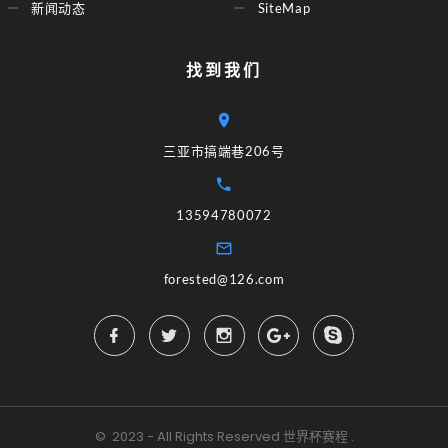
新闻动态
SiteMap
找到我们
三亚市搞端巷206号
13594780072
forested@126.com
©
2023 - All Rights Reserved
世界杯赛程
.