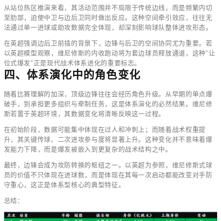
从站位热区推演来看，其活动范围并不局限于传统边线，而是频繁内切
至肋部，迫使中卫与边后卫同时做出反应。这种空间牵引效应，往往无
法通过单一进球或助攻数据完全体现，却深刻影响球队整体进攻形态。
在英超强调边后卫前插的背景下，边锋与后卫的空间协同尤为重要。若
以英超模型观察，维尼修斯的内收跑动将为套边球员释放通道，这种“让
位式爆发”正是现代战术体系进化的重要标志。
四、体系演化中的角色变化
随着比赛理解的加深，顶级边锋往往会经历角色升级。从早期的单点爆
破手，到承担更多组织与牵制任务，这是体系演化的必然结果。维尼修
斯若置于英超环境，其数据变化将清晰反映这一过程。
在初始阶段，数据可能集中体现在过人和冲刺上；而随着战术权重提
升，其关键传球、二次进攻参与度将显著上升。这种变化并不意味着爆
发能力下降，而是爆发被嵌入到更复杂的战术结构之中。
最终，边锋会成为攻防转换的枢纽之一。以英超为参照，维尼修斯式球
员的价值不只体现在进球数，而是体现在其每一次启动都能改变对手防
守重心，这正是体系型核心的典型特征。
总结：