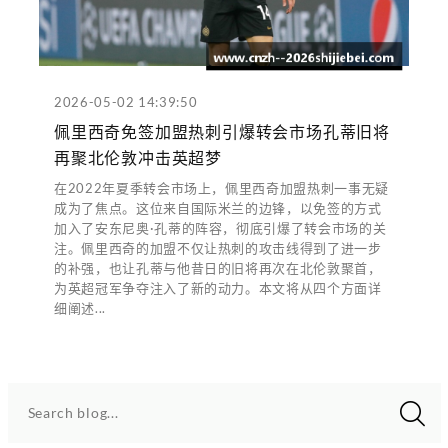
2026-05-02 14:39:50
佩里西奇免签加盟热刺引爆转会市场孔蒂旧将
再聚北伦敦冲击英超梦
在2022年夏季转会市场上，佩里西奇加盟热刺一事无疑
成为了焦点。这位来自国际米兰的边锋，以免签的方式
加入了安东尼奥·孔蒂的阵容，彻底引爆了转会市场的关
注。佩里西奇的加盟不仅让热刺的攻击线得到了进一步
的补强，也让孔蒂与他昔日的旧将再次在北伦敦聚首，
为英超冠军争夺注入了新的动力。本文将从四个方面详
细阐述...
Search blog...