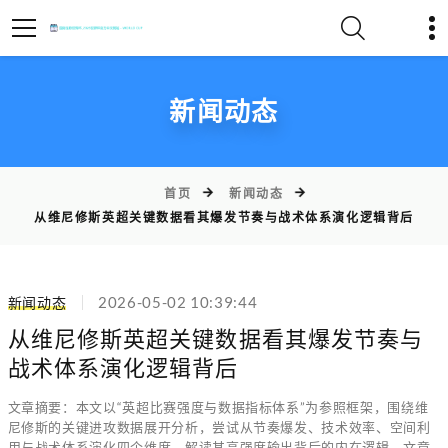
新闻动态
首页
新闻动态
从维尼修斯英超关键数据看其爆发节奏与战术体系演化逻辑背后
新闻动态
2026-05-02 10:39:44
从维尼修斯英超关键数据看其爆发节奏与
战术体系演化逻辑背后
文章摘要：本文以“英超比赛强度与数据指标体系”为参照框架，围绕维
尼修斯的关键进攻数据展开分析，尝试从节奏爆发、技术效率、空间利
用与战术体系演化四个维度，解读其高强度输出背后的内在逻辑。文章