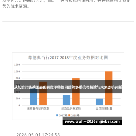
势的战术资源。
2026-05-01 17:24:53