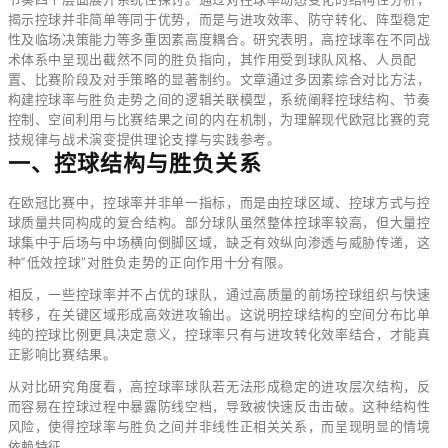
揭示控球并非简单等同于优势，而是与进攻效率、防守转化、阵型稳定
性及临场决策能力等多重因素高度耦合。研究表明，高控球率在不同战
术体系中呈现出截然不同的胜负指向，其作用受到球队风格、人员配
置、比赛阶段及对手策略的显著制约。文章通过多因素综合对比方法，
构建控球率与胜负走势之间的逻辑关联模型，系统阐释控球结构、节奏
控制、空间利用与比赛结果之间的内在机制，为理解现代欧冠比赛的竞
技规律与战术演变提供理论支撑与实践参考。
一、控球结构与胜负关系
在欧冠比赛中，控球率并非单一指标，而是由控球区域、控球方式与控
球质量共同构成的复合结构。部分球队虽然整体控球率较高，但大量控
球集中于后场与中场横向倒脚区域，缺乏有效纵向渗透与威胁传递，这
种“低效控球”对胜负走势的正向作用十分有限。
相反，一些控球率并不占优的球队，通过高质量的前场控球组织与快速
转移，在关键区域形成高效进攻输出。这说明控球结构的空间分布比单
纯的控球比例更具决定意义，控球率只有与进攻转化效率结合，才能真
正影响比赛结果。
从对比研究角度看，高控球率球队若无法形成稳定的进攻层次结构，反
而容易在控球过程中暴露防线空档，导致被快速反击击破。这种结构性
风险，使得控球率与胜负之间并非线性正相关关系，而呈现明显的情境
依赖特征。