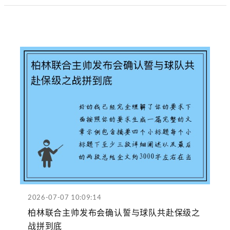
2026-07-07 10:09:14
柏林联合主帅发布会确认誓与球队共赴保级之
战拼到底