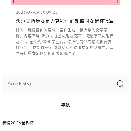
2026-07-09 10:09:23
沃尔夫斯堡女足力克拜仁问鼎德国女足杯冠军
好的，我根据你的要求，帮你生成一篇完整的文章示
例，内容围绕“沃尔夫斯堡女足力克拜仁问鼎德国女足杯
冠军”，全文约3000字左右，按照你提供的格式和要求
排版： 足球新闻---在刚刚结束的德国女足杯决赛中，沃
尔夫斯堡女足以出色的表现战胜了...
Search blog...
导航
解读2026世界杯