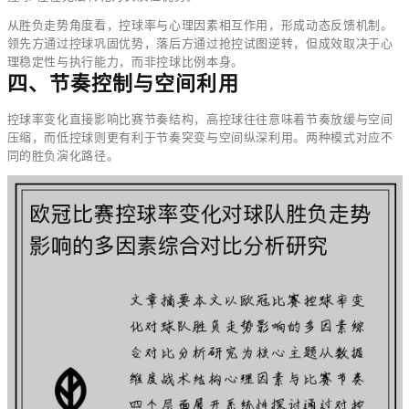
从胜负走势角度看，控球率与心理因素相互作用，形成动态反馈机制。
领先方通过控球巩固优势，落后方通过抢控试图逆转，但成效取决于心
理稳定性与执行能力，而非控球比例本身。
四、节奏控制与空间利用
控球率变化直接影响比赛节奏结构，高控球往往意味着节奏放缓与空间
压缩，而低控球则更有利于节奏突变与空间纵深利用。两种模式对应不
同的胜负演化路径。