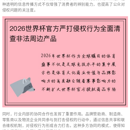
种透明的信息传播方式不仅增强了消费者的辨别能力，也提高了公众对
侵权问题的关注度。
同时，行业内部的协同合作也发挥了重要作用。品牌赞助商、制造商、
零售商以及物流企业共同参与到打击侵权的行动中，通过信息共享和联
合维权机制，对侵权行为形成合力打击。这种多方协同的模式，使得知