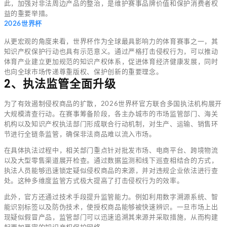
此，加强对非法周边产品的整治，是维护赛事品牌价值和保护消费者权
益的重要举措。
2026世界杯
从更宏观的角度来看，世界杯作为全球最具影响力的体育赛事之一，其
知识产权保护行动也具有示范意义。通过严格打击侵权行为，可以推动
体育产业建立更加规范的知识产权体系，促进体育经济健康发展，同时
也向全球市场传递尊重版权、保护创新的重要理念。
2、执法监管全面升级
为了有效遏制侵权商品的扩散，2026世界杯官方联合多国执法机构展开
大规模清查行动。在赛事筹备阶段，各主办城市的市场监管部门、海关
机构以及知识产权执法部门形成联合行动机制，对生产、运输、销售环
节进行全链条监管，确保非法商品难以流入市场。
在具体执法过程中，相关部门重点针对批发市场、电商平台、跨境物流
以及大型零售渠道展开检查。通过数据监测和线下巡查相结合的方式，
执法人员能够迅速锁定疑似侵权商品的来源，并对违规企业依法进行查
处。这种多维度监管方式极大提高了打击侵权行为的效率。
此外，官方还通过技术手段提升监管能力。例如利用数字溯源系统、智
能识别标签以及防伪技术，使授权商品能够被快速辨识。一旦市场上出
现疑似假冒产品，监管部门可以迅速追溯其来源并采取措施，从而构建