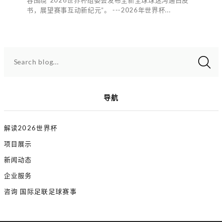
书，展望赛事互动新纪元”。 ---2026年世界杯...
Search blog...
导航
解读2026世界杯
项目展示
新闻动态
企业服务
咨询 国际足联足球赛事