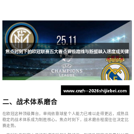
二、战术体系磨合
在欧冠这种顶级舞台，单纯依靠球星个人能力已难以走得更远，成熟且
稳定的战术体系成为制胜核心。焦点时刻下，战术磨合程度往往决定比
赛走势。