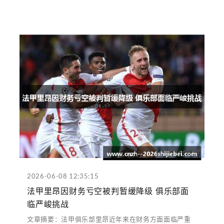
2026-06-08 12:35:15
法甲里昂因财务亏空被判暂缓降级 俱乐部面
临严峻挑战
文章摘要：法甲俱乐部里昂近年来在财务方面面临严重