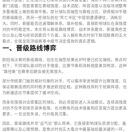
豪门底蕴，而是需要在赛程强度、战术适配、阵容深度以及临场调整等
多重维度上做到极致平衡。部分球队因抽签与赛程占优，获得相对平稳
的晋级路径，而另一些球队则在“死亡半区”中提前遭遇硬仗，消耗巨
大。同时，新援能否迅速理解体系、填补短板，直接影响球队在高强度
对抗中的稳定性。本文将从晋级路线博弈、战术体系磨合、新援角色定
位以及心理与经验因素四个方面，深入解析焦点时刻下欧冠联赛的五大
看点，全面呈现顶级赛事中细节决定成败的真实逻辑。
一、晋级路线博弈
欧冠淘汰赛的晋级路线，往往在抽签结果出炉时便已初见端倪。焦点时
刻下，不同球队面对的对手强度、比赛节奏和消耗程度差异明显，这种
“路径差”在赛季后期会被无限放大。
部分传统豪门抽到相对均衡的对手，可以循序渐进地提升比赛强度，在
保证联赛成绩的同时稳步推进欧冠征程。这种路线有利于轮换阵容，也
为新援适应节奏提供了缓冲空间。
而身处强强对话密集区的球队，则必须提前进入决战模式。连续高强度
对抗不仅考验球员身体极限，也对教练的战术储备和应变能力提出更高
要求，一旦出现失误，代价极其沉重。
因此，晋级路线并非“运气论”那么简单，它直接影响球队资源分配、备
战策略以及心理预期，是焦点时刻五大看点中最基础却最关键的一环。