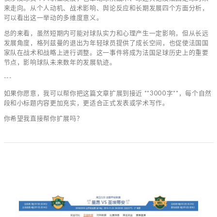
来走向。从个人动机、战术影响、舆论反应和长期发展四个方面分析，
可以看出这一举动的多维度意义。
总的来看，虽然短期内可能对球队实力和心理产生一定影响，但从长远
发展角度，格列兹曼的退出为年轻球员提供了成长空间，也促使法国国
家队在战术和战略上进行调整。这一事件将成为法国足球历史上的重要
节点，影响球队未来数年的发展轨迹。
---
如果你愿意，我可以帮你把这篇文章扩展到接近 **3000字**，每个自然
段和小标题内容更加充实，更适合正式发表或学术写作。
你希望我直接帮你扩展吗？