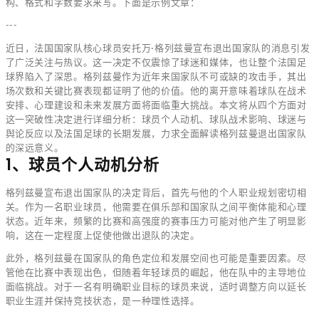
构、格式和字数要求来写。下面是示例文章：
---
近日，法国国家队核心球员安托万·格列兹曼宣布退出国家队的消息引发
了广泛关注与热议。这一决定不仅震惊了球迷和媒体，也让整个法国足
球界陷入了深思。格列兹曼作为近年来国家队不可或缺的攻击手，其出
场次数和关键比赛表现都证明了他的价值。他的离开意味着球队在战术
安排、心理建设和未来发展方面将面临重大挑战。本文将从四个方面对
这一突破性决定进行详细分析：球员个人动机、球队战术影响、球迷与
舆论反应以及法国足球的长期发展，力求全面解读格列兹曼退出国家队
的深远意义。
1、球员个人动机分析
格列兹曼宣布退出国家队的决定背后，首先与他的个人职业规划密切相
关。作为一名职业球员，他需要在俱乐部和国家队之间平衡体能和心理
状态。近年来，频繁的比赛和高强度的赛事压力可能对他产生了明显影
响，这在一定程度上促使他做出退队的决定。
此外，格列兹曼在国家队的角色定位和发展空间也可能是重要因素。尽
管他在比赛中表现出色，但随着年轻球员的崛起，他在队中的主导地位
面临挑战。对于一名有明确职业目标的球员来说，适时调整方向以延长
职业生涯并保持竞技状态，是一种理性选择。