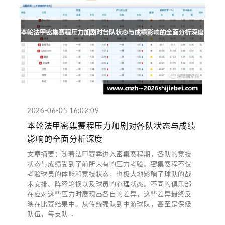
2026-06-05 16:02:09
本轮法甲密集赛程压力加剧对各队状态与成绩
影响的全面分析深度
文章摘要：随着法甲赛季进入密集赛程期，各队的竞技
状态与成绩受到了前所未有的压力考验。密集赛程不仅
考验球员的体能和竞技状态，也极大地影响了球队的战
术安排、阵容轮换以及球员的心理状态。不同的俱乐部
在应对这些压力时展现出各自的差异，这些差异最终反
映在比赛结果中。从传统强队到中游球队，甚至是保级
队伍，每支队...