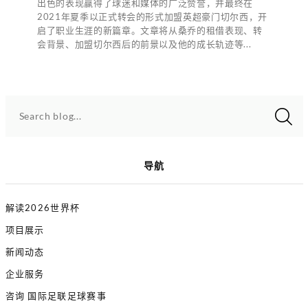
出色的表现赢得了球迷和媒体的广泛赞誉，并最终在
2021年夏季以正式转会的形式加盟英超豪门切尔西，开
启了职业生涯的新篇章。文章将从桑乔的租借表现、转
会背景、加盟切尔西后的前景以及他的成长轨迹等...
Search blog...
导航
解读2026世界杯
项目展示
新闻动态
企业服务
咨询 国际足联足球赛事