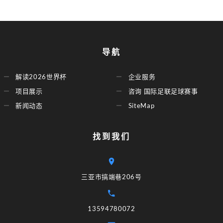
导航
解读2026世界杯
企业服务
项目展示
咨询 国际足联足球赛事
新闻动态
SiteMap
找到我们
三亚市搞端巷206号
13594780072