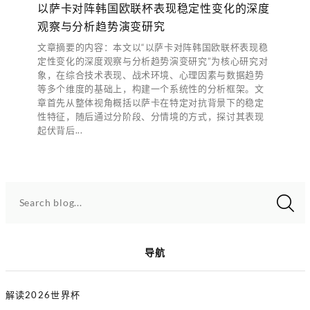
以萨卡对阵韩国欧联杯表现稳定性变化的深度
观察与分析趋势演变研究
文章摘要的内容：本文以“以萨卡对阵韩国欧联杯表现稳
定性变化的深度观察与分析趋势演变研究”为核心研究对
象，在综合技术表现、战术环境、心理因素与数据趋势
等多个维度的基础上，构建一个系统性的分析框架。文
章首先从整体视角概括以萨卡在特定对抗背景下的稳定
性特征，随后通过分阶段、分情境的方式，探讨其表现
起伏背后...
Search blog...
导航
解读2026世界杯