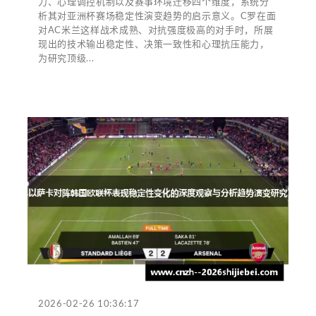
力、心理调控机制以及赛事环境迁移四个维度，系统分
析其对亚洲杯赛场稳定性演变趋势的启示意义。C罗在面
对AC米兰这样战术成熟、对抗强度极高的对手时，所展
现出的技术输出稳定性、决策一致性和心理抗压能力，
为研究顶级...
2026-02-26 10:36:17