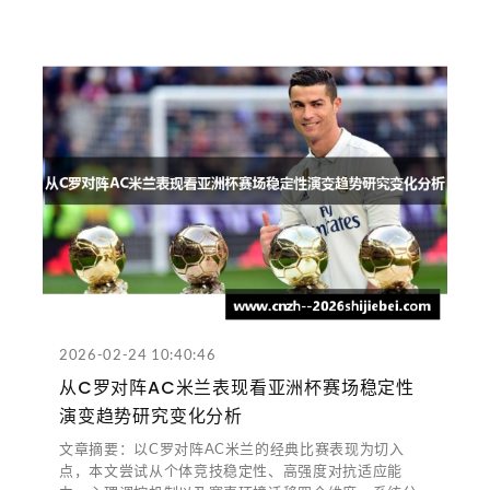
2026-02-24 10:40:46
从C罗对阵AC米兰表现看亚洲杯赛场稳定性
演变趋势研究变化分析
文章摘要：以C罗对阵AC米兰的经典比赛表现为切入
点，本文尝试从个体竞技稳定性、高强度对抗适应能