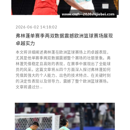
2026-06-02 14:18:02
弗林蓬单赛季两双数据震撼欧洲篮球赛场展现
卓越实力
本文将详细阐述弗林蓬在欧洲篮球赛场上的卓越表现，
尤其是他单赛季两双数据震撼整个赛场的壮丽景象。弗
林蓬凭借稳定且高效的表现，在赛季中展现出了全能球
员的风采。这篇文章将从四个方面深入探讨弗林蓬如何
凭借其强大的个人能力、出色的技术特点、在关键时刻
的决定性表现以及领导力，震撼了整个欧洲篮球赛场。
文章将通过分...