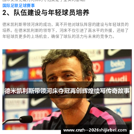
国际足联足球赛事
2、队伍建设与年轻球员培养
德米凯利斯带领河床的成功，离不开他对球队阵容的建设与年轻球员的
培养。在德米凯利斯的领导下，河床不仅引进了高水平的外援，还给了
年轻球员更多的上场机会，确保了球队的活力与未来的竞争力。