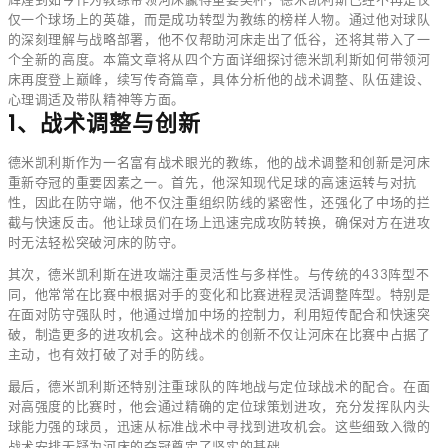
仅一个球场上的英雄，而是成功转型为教练的榜样人物。通过他对球队
的深刻理解与战略部署，他不仅帮助河床走出了低谷，还将其带入了一
个全新的高度。本篇文章将从四个方面详细探讨德米凯利斯如何带领河
床再度登上巅峰，续写传奇篇章，具体分析他的战术调整、队伍建设、
心理调适及带队精神等方面。
1、战术调整与创新
德米凯利斯作为一名富有战术眼光的教练，他的战术调整和创新是河床
重新夺冠的重要因素之一。首先，他深知现代足球的高速运转与对抗
性，因此在防守端，他不仅注重组织防线的紧密性，还强化了中场的拦
截与快速反击。他让球员们在场上迅速完成攻防转换，确保对方在进攻
时无法轻松突破河床的防守。
其次，德米凯利斯在进攻端注重灵活性与多样性。与传统的433阵型不
同，他常常在比赛中根据对手的变化和比赛进程灵活调整阵型。特别是
在面对防守强队时，他通过增加中场的控制力，利用短传配合和快速突
破，制造更多的进攻机会。这种战术的创新不仅让河床在比赛中占据了
主动，也有效打破了对手的防线。
最后，德米凯利斯还特别注重球队的阵地战与定位球战术的配合。在面
对高强度的比赛时，他会通过精确的定位球策划进攻，充分发挥队内头
球能力强的球员，迅速从标准战术中寻找到进攻机会。这些细致入微的
战术安排无疑为河床的夺冠奠定了坚实的基础。