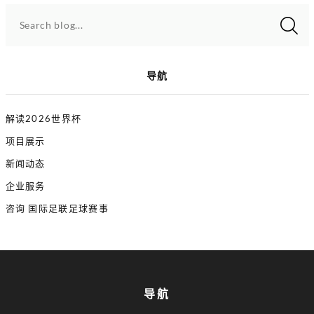
Search blog...
导航
解读2026世界杯
项目展示
新闻动态
企业服务
咨询 国际足联足球赛事
导航