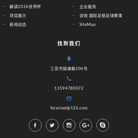
解读2026世界杯
企业服务
项目展示
咨询 国际足联足球赛事
新闻动态
SiteMap
找到我们
三亚市搞端巷206号
13594780072
forested@126.com