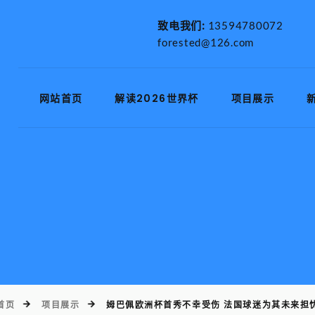
致电我们:
13594780072
forested@126.com
网站首页
解读2026世界杯
项目展示
首页
项目展示
姆巴佩欧洲杯首秀不幸受伤 法国球迷为其未来担