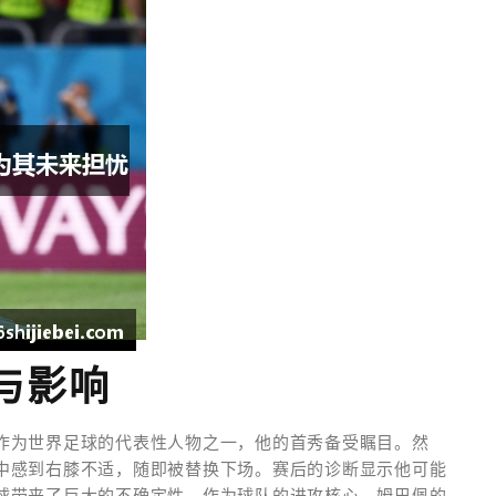
与影响
作为世界足球的代表性人物之一，他的首秀备受瞩目。然
中感到右膝不适，随即被替换下场。赛后的诊断显示他可能
球带来了巨大的不确定性。作为球队的进攻核心，姆巴佩的