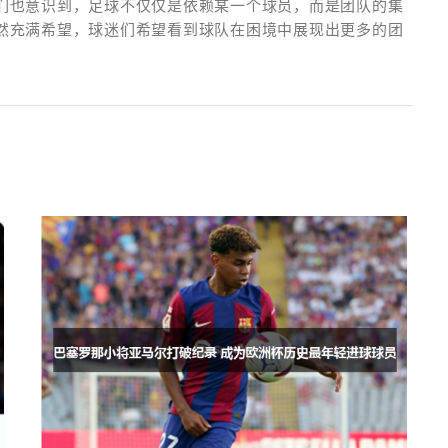
们也意识到，足球不仅仅是依赖某一个球员，而是团队的集
然充满希望，球迷们希望看到球队在困境中展现出更多的团