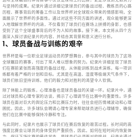
与坚持的成果。纪录片通过详细记录球员们的备战过程、教练员的心路
历程、赛事背后的筹备工作以及世界杯对全球观众带来的情感影响，全
面展示了世界杯的多面性。通过对这些不同方面的讲述，观众能够更深
入地理解世界杯的内涵，不仅看到了球员们在赛场上拼搏的身影，也感
受到了这个全球盛事背后的不为人知的故事。接下来，本文将从四个方
面深入探讨该纪录片的内容，并结合其背景和意义进行分析。
1、球员备战与训练的艰辛
世界杯是每一位职业足球运动员的梦想舞台，参与其中的球员为了这场
全球瞩目的赛事，付出了常人难以想象的努力。纪录片详细呈现了球员
们在赛前紧张而高强度的备战过程，从体能训练到战术演练，每一项训
练都有着严格的计划和目标。尤其是在高温、湿度等极端天气条件下，
球员们依旧坚持训练，他们的毅力和对胜利的渴望令人钦佩。
除了体能上的锻炼，心理准备也是球员备战的关键一环。纪录片中，通
过对球员和心理专家的访谈，揭示了心理调节在比赛中的重要性。许多
球员在面对巨大的舆论压力和比赛压力时，往往会经历情绪波动和心理
困扰。因此，许多球队会聘请心理专家来帮助球员进行心理辅导，确保
他们在比赛中能够保持冷静和专注。
与此同时，纪录片也展示了球员们在赛后恢复的艰苦过程。长时间的高
强度比赛会让球员的身体受到严重损伤，因此，如何在短时间内恢复体
力，保证下场比赛的最佳状态，是球员们必须面对的挑战。纪录片通过