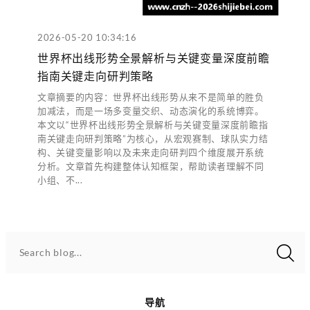
2026-05-20 10:34:16
世界杯出线形势全景解析与关键变量深度前瞻
指南关键走向研判策略
文章摘要的内容：世界杯出线形势从来不是简单的胜负
加减法，而是一场多变量交织、动态演化的系统博弈。
本文以“世界杯出线形势全景解析与关键变量深度前瞻指
南关键走向研判策略”为核心，从宏观赛制、球队实力结
构、关键变量影响以及未来走向研判四个维度展开系统
分析。文章首先构建整体认知框架，帮助读者理解不同
小组、不...
Search blog...
导航