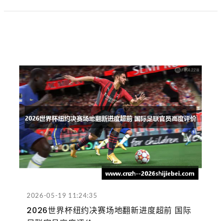
2026-05-19 11:24:35
2026世界杯纽约决赛场地翻新进度超前 国际