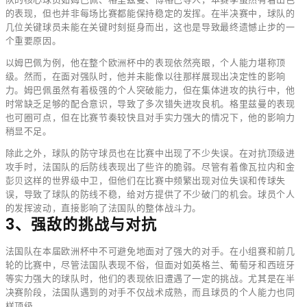
的表现，但也并非每场比赛都能保持稳定的发挥。在半决赛中，球队的
几位关键球员未能在关键时刻挺身而出，这也是导致最终遗憾止步的一
个重要原因。
以姆巴佩为例，他在整个欧洲杯中的表现依然亮眼，个人能力堪称顶
级。然而，在面对强队时，他并未能像以往那样展现出决定性的影响
力。姆巴佩虽然有着极强的个人突破能力，但在集体进攻的执行中，他
时常缺乏足够的配合意识，导致了多次错失进攻良机。格里兹曼的表现
也可圈可点，但在比赛节奏较快且对手实力强大的情况下，他的影响力
稍显不足。
除此之外，球队的防守球员也在比赛中出现了不少失误。在对抗顶级进
攻手时，法国队的后防线表现出了些许的脆弱。尽管有着像瓦拉内和金
彭贝这样的世界级中卫，但他们在比赛中频繁出现对位失误和传球失
误，导致了球队的防线不稳，给对方提供了不少破门的机会。球员个人
的发挥波动，直接影响了法国队的整体战斗力。
3、强敌的挑战与对抗
法国队在本届欧洲杯中不可避免地面对了强大的对手。在小组赛和前几
轮的比赛中，尽管法国队表现不俗，但面对如英格兰、葡萄牙和西班牙
等实力强大的球队时，他们的表现依旧遭遇了一定的挑战。尤其是在半
决赛阶段，法国队遇到的对手不仅战术成熟，而且球员的个人能力也同
样顶级。