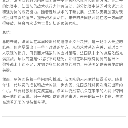
其次，法国队的教练团队需要进一步完善战术体系和训练方法。在过去
的比赛中，法国队的战术执行力时有波动，部分比赛中缺乏对快速进攻
和强对抗的应变能力。随着足球战术的不断发展，法国队需要加强对现
代足球节奏的适应，提升战术灵活性。未来的法国队若能在这一方面取
得突破，将会再次成为世界足坛的顶级强队。
总结：
总的来说，法国队在本届欧洲杯的遗憾止步半决赛，是一场令人失望的
结果，但也暴露出了一些可改进的地方。从战术体系的完善，到球员个
人表现的提升，再到面对强敌时的应对策略，法国队未来的道路依然充
满挑战。球队的重建过程将不可避免，如何在巩固现有优势的基础上，
弥补战术上的不足，发掘更多年轻球员的潜力，是法国足球未来发展的
关键。
然而，尽管面临着一些问题和挑战，法国队的未来依然值得乐观。随着
年轻一代球员的成长和战术的进一步完善，法国足球将再次焕发出新的
生机。只要能够顺利完成重建，法国队仍然有机会在未来的大赛中夺回
属于他们的荣耀。对于法国足球的球迷来说，未来的每一场比赛，依然
充满着无限的期待和希望。