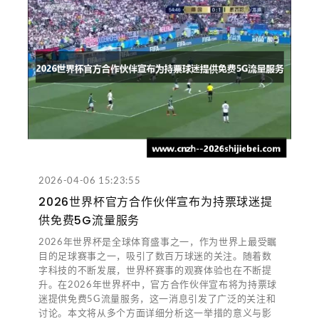
2026-04-06 15:23:55
2026世界杯官方合作伙伴宣布为持票球迷提
供免费5G流量服务
2026年世界杯是全球体育盛事之一，作为世界上最受瞩
目的足球赛事之一，吸引了数百万球迷的关注。随着数
字科技的不断发展，世界杯赛事的观赛体验也在不断提
升。在2026年世界杯中，官方合作伙伴宣布将为持票球
迷提供免费5G流量服务，这一消息引发了广泛的关注和
讨论。本文将从多个方面详细分析这一举措的意义与影