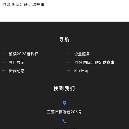
咨询 国际足联足球赛事
导航
解读2026世界杯
企业服务
项目展示
咨询 国际足联足球赛事
新闻动态
SiteMap
找到我们
三亚市搞端巷206号