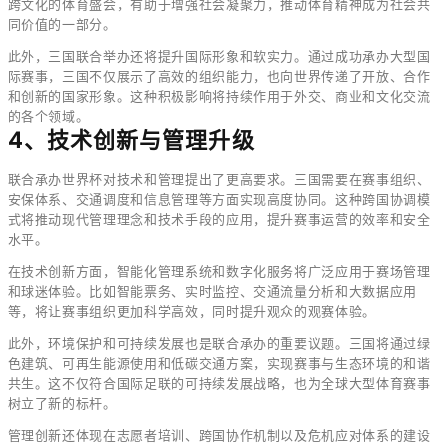
跨文化的体育盛会，有助于增强社会凝聚力，推动体育精神成为社会共
同价值的一部分。
此外，三国联合举办还将提升国际形象和软实力。通过成功承办大型国
际赛事，三国不仅展示了高效的组织能力，也向世界传递了开放、合作
和创新的国家形象。这种积极影响将持续作用于外交、商业和文化交流
的各个领域。
4、技术创新与管理升级
联合承办世界杯对技术和管理提出了更高要求。三国需要在赛事组织、
安保体系、交通调度和信息管理等方面实现高度协同。这种跨国协调模
式将推动现代管理理念和技术手段的应用，提升赛事运营的效率和安全
水平。
在技术创新方面，智能化管理系统和数字化服务将广泛应用于赛场管理
和球迷体验。比如智能票务、实时监控、交通流量分析和大数据应用
等，将让赛事组织更加科学高效，同时提升观众的观赛体验。
此外，环境保护和可持续发展也是联合承办的重要议题。三国将通过绿
色建筑、可再生能源使用和低碳交通方案，实现赛事与生态环境的和谐
共生。这不仅符合国际足联的可持续发展战略，也为全球大型体育赛事
树立了新的标杆。
管理创新还体现在志愿者培训、跨国协作机制以及危机应对体系的建设