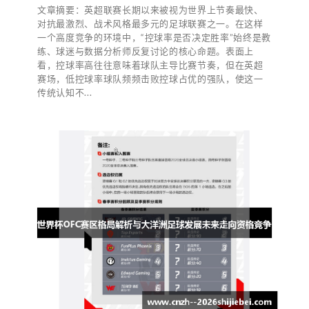
文章摘要：英超联赛长期以来被视为世界上节奏最快、
对抗最激烈、战术风格最多元的足球联赛之一。在这样
一个高度竞争的环境中，“控球率是否决定胜率”始终是教
练、球迷与数据分析师反复讨论的核心命题。表面上
看，控球率高往往意味着球队主导比赛节奏，但在英超
赛场，低控球率球队频频击败控球占优的强队，使这一
传统认知不...