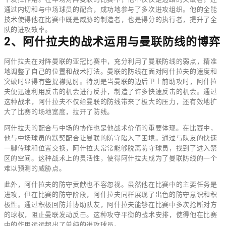
通过内切和与中场球员的配合，成功地参与了多次进攻组织。他的全能
技术使得他在比赛中既是威胁的制造者，也是得分的执行者，提升了全
队的进攻效率。
2、阿什拉夫的战术运用与曼联防线的博弈
阿什拉夫在对阵曼联的亚冠比赛中，充分利用了曼联防线的弱点，精准
地调整了自己的位置和战术打法。曼联的防线在面对阿什拉夫的速度和
突破时显得有些捉襟见肘。特别是当曼联的边后卫上前助攻时，阿什拉
夫便迅速利用反击的机会进行反扑，制造了许多快速反击的机会。通过
这种战术，阿什拉夫不仅给曼联的防线带来了极大的压力，还有效地扩
大了比赛的场地宽度，拉开了防线。
阿什拉夫的配合与中场的协作也是他战术价值的重要体现。在比赛中，
他与中场球员的默契配合让曼联的防守陷入了困境。通过与队友的快速
一脚传球和位置交换，阿什拉夫常常能够脱离防守球员，找到了进入禁
区的空间。这种战术上的灵活性，使得阿什拉夫成为了曼联防线的一个
难以预测的威胁点。
此外，阿什拉夫的防守贡献也不容忽视。虽然他在比赛中的主要任务是
进攻，但在比赛的防守阶段，阿什拉夫同样展现了出色的防守意识和积
极性。通过积极回防并协助队友，阿什拉夫能够在比赛中多次抢断对方
的球权，阻止曼联发动反击。这种攻守平衡的战术安排，使得他在比赛
中的作用远远超出了单纯的进攻球员。