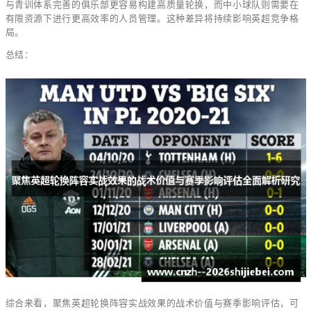
与青训体系完善的俱乐部更容易构建高质量轮换，而中小球队则需要在
有限资源下进行更高效率的人员管理。这种差异将持续影响英超竞争格
局。
总结：
综合来看，聚焦英超轮换阵容实战效果的战术价值与赛季影响评估，可