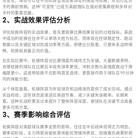
员变化，球队可以在不同阶段呈现出差异化的强度与风格，从而打乱对
手的赛前预期。这种“可变性”已成为英超强队在面对密集赛程和多样对
手时的重要武器。
2、实战效果评估分析
评估轮换阵容的实战效果，首先要观察比赛结果背后的过程指标。英超
中成功的轮换往往并不以单场大胜为标志，而体现在控球稳定性、跑动
数据以及关键区域对抗成功率等方面。即便比分胶着，只要体系运转顺
畅，轮换就具备正向价值。
在实际比赛中，轮换阵容对比赛强度的维持尤为关键。大量数据表明，
合理轮换的球队在比赛后半段失球率更低，冲刺次数与高强度跑动下降
幅度更小。这说明轮换不仅影响首发选择，更直接作用于球队在90分钟
内的体能分配。
从个体层面看，轮换阵容为年轻球员和边缘球员提供了成长空间。通过
实战检验，这些球员逐渐适应英超节奏，减少关键失误概率。长期来
看，这种实战积累反过来提升了整体阵容深度，使球队在关键节点具备
更多可用方案。
3、赛季影响综合评估
轮换阵容对英超球队赛季走势的影响，往往在中后段体现得尤为明显。
赛季初阶段，主力阵容尚能依靠体能优势维持表现，但随着伤病累积和