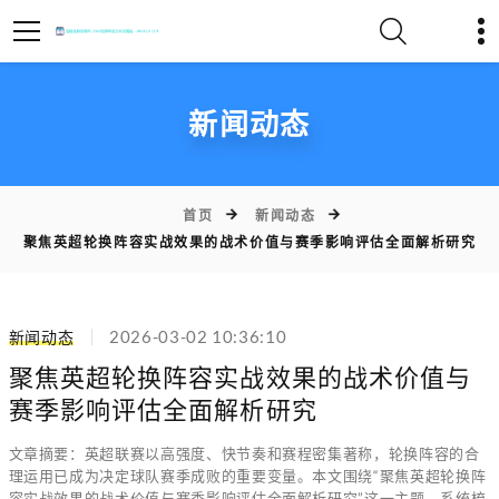
新闻动态
首页
新闻动态
聚焦英超轮换阵容实战效果的战术价值与赛季影响评估全面解析研究
新闻动态
2026-03-02 10:36:10
聚焦英超轮换阵容实战效果的战术价值与
赛季影响评估全面解析研究
文章摘要：英超联赛以高强度、快节奏和赛程密集著称，轮换阵容的合
理运用已成为决定球队赛季成败的重要变量。本文围绕“聚焦英超轮换阵
容实战效果的战术价值与赛季影响评估全面解析研究”这一主题，系统梳