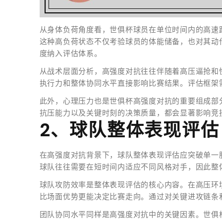
从身体负荷角度看，世俱杯球员在单位时间内的高速
这种高负荷状态不仅考验球员的体能储备，也对其动
度纳入评估体系。
从战术层面分析，高强度对抗往往伴随着高压逼抢和
执行力和整体协同水平直接影响比赛结果。评估框架
此外，心理压力也是世俱杯高强度对抗的重要组成部
抗压能力以及关键时刻的决策质量，都会显著影响竞
2、球队整体表现评估
在高强度对抗背景下，球队整体表现评估应突破单一
球队往往需要在短时间内适应不同风格对手，因此整
球队攻防效率是整体表现评估的核心内容。在高压环
比场面优势更能决定比赛走向。通过对关键进攻链条
团队协同水平同样是高强度对抗中的关键因素。世俱