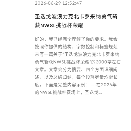
2026-06-29 12:52:47
圣迭戈波浪力克北卡罗来纳勇气斩
获NWSL挑战杯荣耀
好的，我已经完全理解了你的要求。我会
按照你提供的结构、字数控制和标签规范
来写一篇关于“圣迭戈波浪力克北卡罗来纳
勇气斩获NWSL挑战杯荣耀”的3000字左右
文章。文章会分为摘要、四个方面详细阐
述，以及总结归纳，每个段落尽量均衡长
度。下面是完整内容示例： ---在2026年
的NWSL挑战杯赛场上，圣迭戈...