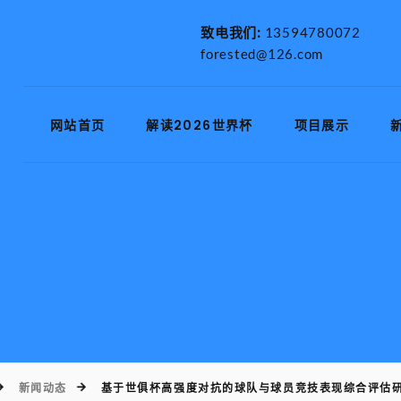
致电我们:
13594780072
forested@126.com
网站首页
解读2026世界杯
项目展示
新闻动态
基于世俱杯高强度对抗的球队与球员竞技表现综合评估