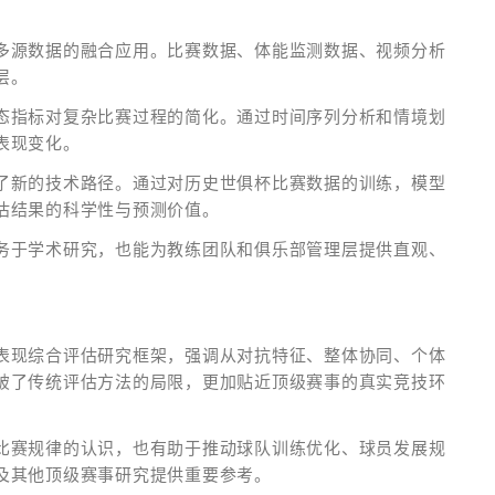
多源数据的融合应用。比赛数据、体能监测数据、视频分析
层。
态指标对复杂比赛过程的简化。通过时间序列分析和情境划
表现变化。
了新的技术路径。通过对历史世俱杯比赛数据的训练，模型
估结果的科学性与预测价值。
务于学术研究，也能为教练团队和俱乐部管理层提供直观、
表现综合评估研究框架，强调从对抗特征、整体协同、个体
破了传统评估方法的局限，更加贴近顶级赛事的真实竞技环
比赛规律的认识，也有助于推动球队训练优化、球员发展规
及其他顶级赛事研究提供重要参考。