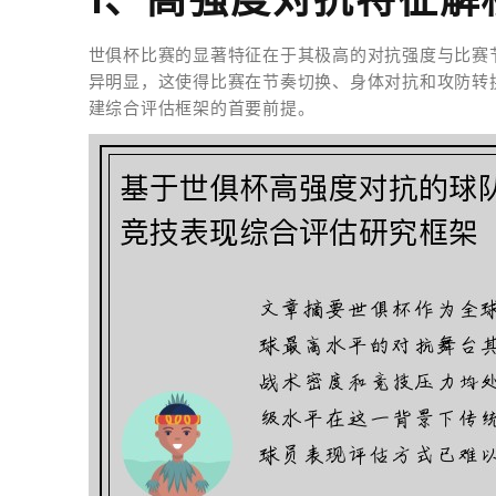
世俱杯比赛的显著特征在于其极高的对抗强度与比赛
异明显，这使得比赛在节奏切换、身体对抗和攻防转
建综合评估框架的首要前提。