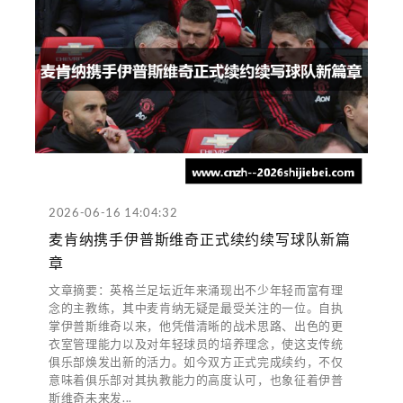
2026-06-16 14:04:32
麦肯纳携手伊普斯维奇正式续约续写球队新篇
章
文章摘要：英格兰足坛近年来涌现出不少年轻而富有理
念的主教练，其中麦肯纳无疑是最受关注的一位。自执
掌伊普斯维奇以来，他凭借清晰的战术思路、出色的更
衣室管理能力以及对年轻球员的培养理念，使这支传统
俱乐部焕发出新的活力。如今双方正式完成续约，不仅
意味着俱乐部对其执教能力的高度认可，也象征着伊普
斯维奇未来发...