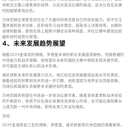
修斯还注重心理素质的培养，以应对高压比赛的挑战，这也让他在关键
时刻能够表现出色。
贝林厄姆在荣誉背后付出了大量时间来完善自己的综合能力。他不仅注
重体能和技术训练，还积极学习战术理念，提高场上决策效率。长期的
自律和勤奋，使他在场上能够冷静应对各种局面，并在比赛中展现出超
越年龄的成熟与智慧。
4、未来发展趋势展望
随着2024金球奖的揭晓，罗德里未来的职业发展值得期待。凭借稳健的
中场能力和战术理解，他有望在未来的国际大赛中继续发挥关键作用，
并可能成为球队核心和战术灵魂。
维尼修斯未来的发展潜力巨大。他已经在进攻端展现出高水平的表现，
随着经验的积累和技术的进一步打磨，他有望成为世界足坛顶级前锋，
为球队和国家队贡献更多关键时刻的表现。
贝林厄姆则有望在中场进一步统治比赛节奏。随着身体素质和战术经验
的不断提升，他将不仅在俱乐部赛场发挥核心作用，也可能在国际舞台
上成为新一代中场领袖，影响未来几年足坛格局。
总结：
2024金球奖前三名的揭晓，罗德里、维尼修斯和贝林厄姆的荣膺殊荣，