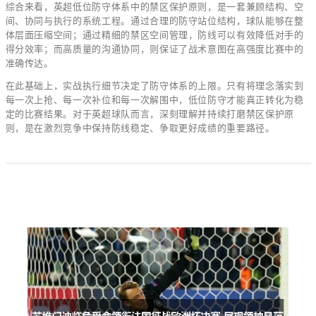
综合来看，英超低位防守体系中的禁区保护原则，是一套兼顾结构、空
间、协同与执行的系统工程。通过合理的防守站位结构，球队能够在整
体层面压缩空间；通过精细的禁区空间管理，防线可以有效降低对手的
得分效率；而高质量的沟通协同，则保证了战术意图在高强度比赛中的
准确传达。
在此基础上，实战执行细节决定了防守体系的上限。只有将理念落实到
每一次上抢、每一次补位和每一次解围中，低位防守才能真正转化为稳
定的比赛结果。对于英超球队而言，深刻理解并持续打磨禁区保护原
则，是在激烈竞争中保持防线稳定、争取更好成绩的重要路径。