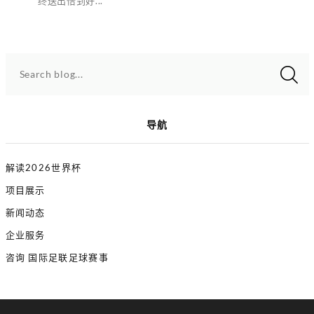
终送出恰到好...
Search blog...
导航
解读2026世界杯
项目展示
新闻动态
企业服务
咨询 国际足联足球赛事