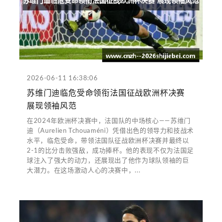
2026-06-11 16:38:06
苏维门迪临危受命领衔法国征战欧洲杯决赛
展现领袖风范
在2024年欧洲杯决赛中，法国队的中场核心——苏维门
迪（Aurelien Tchouaméni）凭借出色的领导力和技战术
水平，临危受命，带领法国队征战欧洲杯决赛并最终以
2-1的比分击败强敌，成功捧杯。他的表现不仅为法国足
球注入了强大的动力，还展现出了他作为球队领袖的巨
大潜力。在这场激动人心的决赛中，...