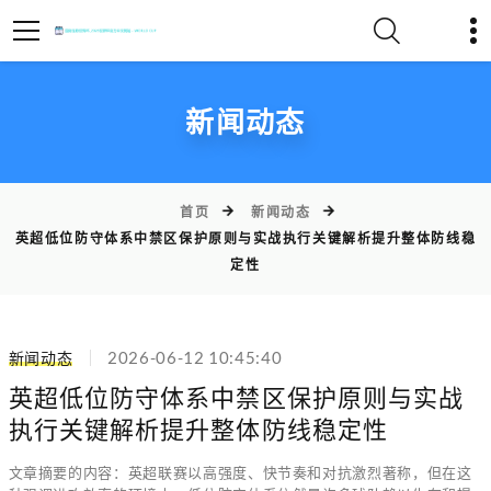
新闻动态
首页
新闻动态
英超低位防守体系中禁区保护原则与实战执行关键解析提升整体防线稳
定性
新闻动态
2026-06-12 10:45:40
英超低位防守体系中禁区保护原则与实战
执行关键解析提升整体防线稳定性
文章摘要的内容：英超联赛以高强度、快节奏和对抗激烈著称，但在这