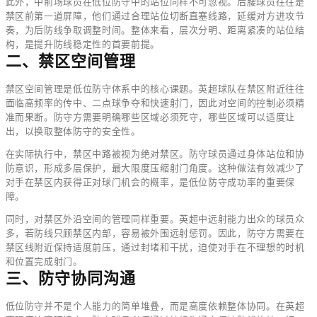
此外，中前场球员在低位防守中的站位同样不可忽视。后腰球员往往是
禁区前第一道屏障，他们通过合理站位切断直塞线路，延缓对方进攻节
奏，为后防线争取调整时间。整体来看，层次分明、距离紧凑的站位结
构，是提升防线稳定性的首要前提。
二、禁区空间管理
禁区空间管理是低位防守体系中的核心课题。英超球队在禁区附近往往
面临高频率的传中、二点球争夺和快速射门，因此对空间的控制必须精
准而果断。防守方需要明确哪些区域必须死守，哪些区域可以适度让
出，以换取整体防守的安全性。
在实际执行中，禁区中路被视为绝对禁区。防守球员通过身体站位和协
防意识，形成多层保护，最大限度压缩射门角度。这种做法有效减少了
对手在禁区内获得正对球门机会的概率，是低位防守成功率的重要保
障。
同时，对禁区外沿空间的管理同样重要。英超中远射能力出众的球员众
多，若防线只顾禁区内部，容易被外围远射惩罚。因此，防守方需要在
禁区线附近保持适度前压，通过封堵和干扰，迫使对手在不理想的时机
和位置完成射门。
三、防守协同沟通
低位防守并不是个人能力的简单堆叠，而是高度依赖整体协同。在英超