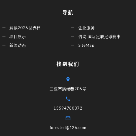
导航
解读2026世界杯
企业服务
项目展示
咨询 国际足联足球赛事
新闻动态
SiteMap
找到我们
三亚市搞端巷206号
13594780072
forested@126.com