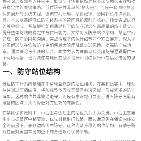
种强调进攻效率的环境中，低位防守体系依然是许多球队赖以生存和提
升稳定性的关键策略。低位防守并非单纯“摆大巴”，而是一套围绕禁区
保护展开的系统工程，强调空间压缩、站位纪律、协同补位与决策执
行。本文以英超低位防守体系中的禁区保护原则为核心，结合实战执行
的关键细节，系统解析如何通过科学的防守理念与高质量的场上落实，
提升整体防线的稳定性与抗压能力。文章将从防守站位结构、禁区空间
管理、防守协同与沟通、实战情境下的执行细节四个方面展开，深入探
讨英超球队在低位防守中如何最大限度降低失球风险、提高防守成功
率。通过理论与实践的结合，本文力求为理解现代英超防守逻辑提供一
个清晰框架，也为教练与球员在战术设计和训练执行中提供可借鉴的思
路。
一、防守站位结构
低位防守体系的基础在于清晰且稳定的站位结构。在英超比赛中，球队
往往通过压缩纵深，将防线整体回收至禁区前沿区域，形成紧凑的防守
阵型。这种站位并非被动退守，而是有意识地引导对手进入防守方最有
准备的区域，从而降低对方进攻的威胁性。
在禁区保护原则下，中后卫与边后卫的站位关系尤为关键。中后卫需要
牢牢占据禁区中路要道，优先封锁射门线路，而边后卫则在保证内线安
全的前提下，兼顾边路传中防守。这种内紧外稳的站位结构，有助于防
线在面对英超常见的边中结合进攻时保持平衡。