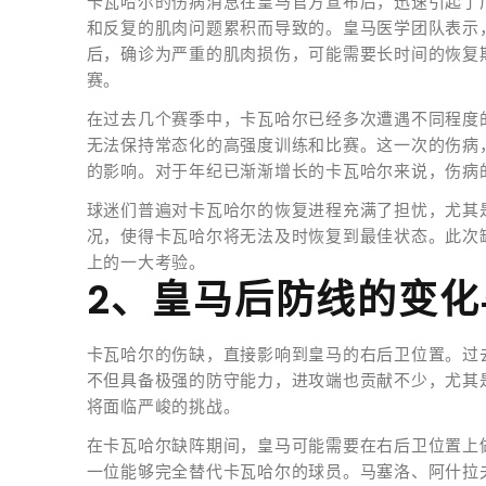
卡瓦哈尔的伤病消息在皇马官方宣布后，迅速引起了
和反复的肌肉问题累积而导致的。皇马医学团队表示
后，确诊为严重的肌肉损伤，可能需要长时间的恢复
赛。
在过去几个赛季中，卡瓦哈尔已经多次遭遇不同程度
无法保持常态化的高强度训练和比赛。这一次的伤病
的影响。对于年纪已渐渐增长的卡瓦哈尔来说，伤病
球迷们普遍对卡瓦哈尔的恢复进程充满了担忧，尤其
况，使得卡瓦哈尔将无法及时恢复到最佳状态。此次
上的一大考验。
2、皇马后防线的变化
卡瓦哈尔的伤缺，直接影响到皇马的右后卫位置。过
不但具备极强的防守能力，进攻端也贡献不少，尤其
将面临严峻的挑战。
在卡瓦哈尔缺阵期间，皇马可能需要在右后卫位置上
一位能够完全替代卡瓦哈尔的球员。马塞洛、阿什拉