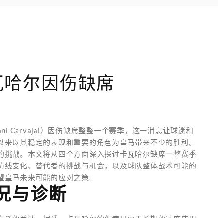
瓦哈尔因伤缺席
i Carvajal）因伤缺席整整一个赛季，这一消息让球迷和
以来以其稳定的表现和重要的角色为皇马带来不少的胜利。
的挑战。本文将从四个方面深入探讨卡瓦哈尔缺席一整赛季
防线变化、替代者的挑战与机会，以及球队整体战术可能的
望皇马未来可能的应对之策。
况与诊断