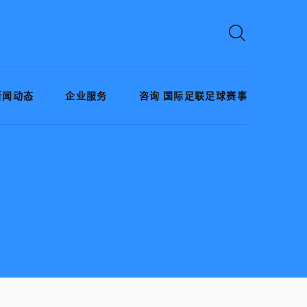
新闻动态
企业服务
咨询 国际足联足球赛事