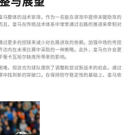
调整与展望
皇马整体的战术安排。作为一名能在进攻中提供关键助攻的
而且，皇马在传统战术体系中常常通过右路的推进来牵制对
通过更多的控球来减少对右路进攻的依赖。加强中场的传控
齐达内在未来比赛中采取的一种策略。此外，皇马也许会更
平衡卡瓦哈尔缺席所带来的影响。
困难，但这也为球队提供了调整和尝试新战术的机会。通过
赛中找到新的突破口。在保持防守稳定性的基础上，皇马依