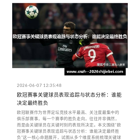
2026-06-07 12:35:48
欧冠赛事关键球员表现追踪与状态分析：谁能
决定最终胜负
欧冠联赛作为世界足坛竞技水平最高、关注度最集中的
俱乐部赛事，每一个赛季的胜负走向，往往并非偶然，
而是由关键球员在关键时刻的表现所决定。本文围绕“欧
冠赛事关键球员表现追踪与状态分析：谁能决定最终胜
负”这一核心命题展开，试图从多个维度系统梳理关键球