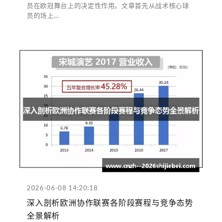
员在欧冠舞台上的决定性作用。文章首先从战术核心球
员的场上...
2026-06-08 14:20:18
深入剖析欧洲协作联赛各阶段赛程与竞争态势
全景解析