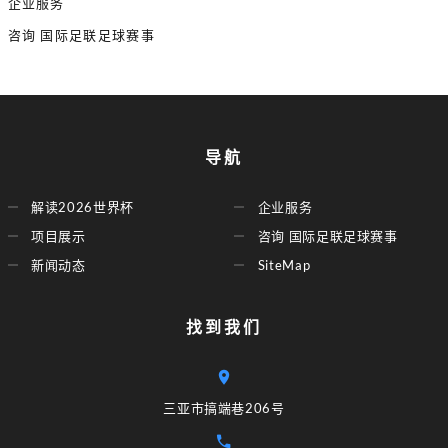
企业服务
咨询 国际足联足球赛事
导航
解读2026世界杯
企业服务
项目展示
咨询 国际足联足球赛事
新闻动态
SiteMap
找到我们
三亚市搞端巷206号