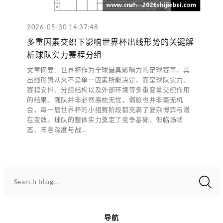
2026-05-30 14:37:48
多重因素交织下影响世界杯出线形势的关键解
析球队实力赛程分组
文章摘要：世界杯作为全球最具影响力的足球赛事，其
出线形势从来不是单一因素所能决定，而是球队实力、
赛程安排、分组结构以及外部环境等多重变量交织作用
的结果。强队并非必然高枕无忧，弱旅也并非毫无机
会，每一届世界杯的小组赛阶段都充满了复杂博弈与潜
在变数。球队的整体实力奠定了竞争基础，但临场状
态、阵容深度与战...
Search blog...
导航