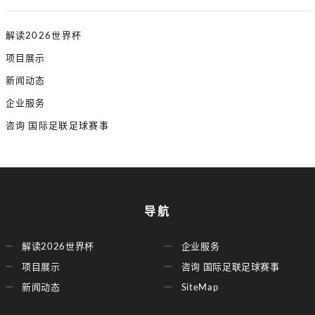
解读2026世界杯
项目展示
新闻动态
企业服务
咨询 国际足联足球赛事
导航
解读2026世界杯
企业服务
项目展示
咨询 国际足联足球赛事
新闻动态
SiteMap