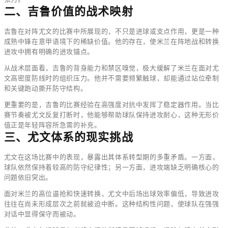
二、吉鲁价值的战术映射
吉鲁在对阵尤文的比赛中所展现的，不只是进球或支点作用，更是一种
成熟中锋在意甲语境下的稀缺价值。他的存在，使米兰在阵地战和转换
进攻中拥有明确的进攻锚点。
从战术层面看，吉鲁的背身能力和禁区嗅觉，极大缓解了米兰在面对尤
文高密度防线时的组织压力。他并不需要频繁触球，却能通过站位牵制
和关键跑动撕开防守结构。
更重要的是，吉鲁的比赛经验在高强度对抗中发挥了稳定器作用。当比
赛节奏被尤文反复打断时，他能够帮助球队保持进攻耐心，这种无形价
值正是年轻阵容所急需的补充。
三、尤文体系的现实挑战
尤文在这场比赛中的表现，暴露出其体系转型期的多重矛盾。一方面，
球队依然保持着较高的防守纪律性；另一方面，进攻端缺乏明确核心的
问题依旧突出。
面对米兰的高位逼抢和快速转换，尤文中后场出球效率偏低，导致进攻
往往在尚未形成层次之前就被迫中断。这种结构性问题，使球队在强强
对话中显得保守而被动。