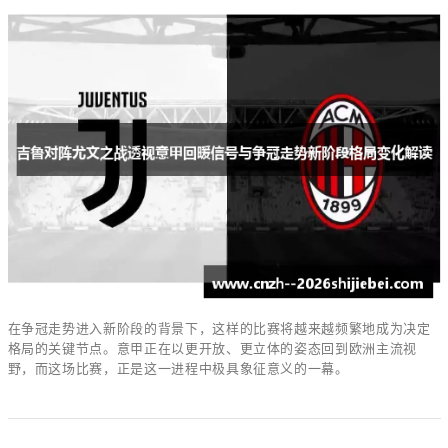
在争冠走势进入新阶段的背景下，这样的比赛将越来越频繁地成为决定
格局的关键节点。意甲正在以更开放、更立体的姿态回到欧洲主流视
野，而这场比赛，正是这一进程中极具象征意义的一幕。