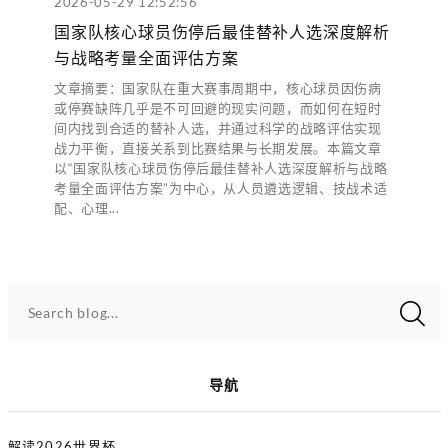
2026-05-29 12:52:56
国家队核心球员伤停后最佳替补人选深度解析
与战略考量全面评估方案
文章摘要：国家队在重大赛事周期中，核心球员因伤病
或停赛缺阵几乎是不可回避的现实问题，而如何在短时
间内找到合适的替补人选，并通过科学的战略评估实现
战力平衡，直接关系到比赛结果与长期发展。本篇文章
以“国家队核心球员伤停后最佳替补人选深度解析与战略
考量全面评估方案”为中心，从人员遴选逻辑、技战术适
配、心理...
Search blog...
导航
解读2026世界杯