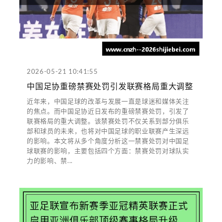
2026-05-21 10:41:55
中国足协重磅禁赛处罚引发联赛格局重大调整
近年来，中国足球的改革与发展一直是球迷和媒体关注
的焦点。而中国足协近日发布的重磅禁赛处罚，引发了
联赛格局的重大调整。该禁赛处罚不仅关系到部分俱乐
部和球员的未来，也将对中国足球的职业联赛产生深远
的影响。本文将从多个角度分析这一禁赛处罚对中国足
球联赛的影响，主要包括四个方面：禁赛处罚对球队实
力的影响、禁...