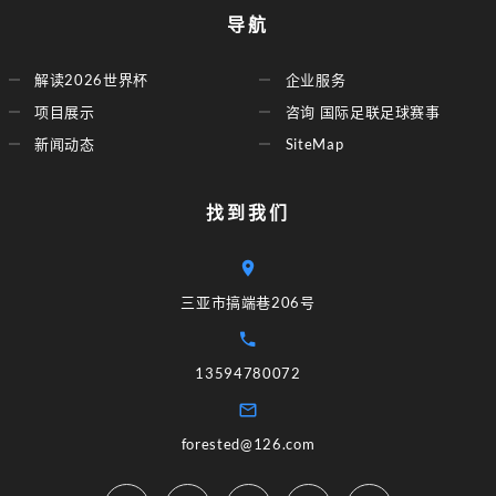
导航
解读2026世界杯
企业服务
项目展示
咨询 国际足联足球赛事
新闻动态
SiteMap
找到我们
三亚市搞端巷206号
13594780072
forested@126.com