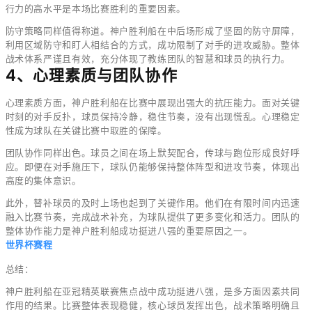
行力的高水平是本场比赛胜利的重要因素。
防守策略同样值得称道。神户胜利船在中后场形成了坚固的防守屏障，
利用区域防守和盯人相结合的方式，成功限制了对手的进攻威胁。整体
战术体系严谨且有效，充分体现了教练团队的智慧和球员的执行力。
4、心理素质与团队协作
心理素质方面，神户胜利船在比赛中展现出强大的抗压能力。面对关键
时刻的对手反扑，球员保持冷静，稳住节奏，没有出现慌乱。心理稳定
性成为球队在关键比赛中取胜的保障。
团队协作同样出色。球员之间在场上默契配合，传球与跑位形成良好呼
应。即便在对手施压下，球队仍能够保持整体阵型和进攻节奏，体现出
高度的集体意识。
此外，替补球员的及时上场也起到了关键作用。他们在有限时间内迅速
融入比赛节奏，完成战术补充，为球队提供了更多变化和活力。团队的
整体协作能力是神户胜利船成功挺进八强的重要原因之一。
世界杯赛程
总结：
神户胜利船在亚冠精英联赛焦点战中成功挺进八强，是多方面因素共同
作用的结果。比赛整体表现稳健，核心球员发挥出色，战术策略明确且