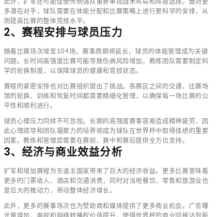
此外，扩军还可能促使传统强队重新审视战术布局和阵容选择。面对更
多潜在对手，球队需要在体能分配和比赛策略上进行更科学的安排，从
而提高比赛的整体竞技水平。
2、赛程安排与球员压力
随着比赛场次增至104场，赛事周期将延长，球员的体能管理成为关键
问题。长时间高强度比赛可能导致伤病风险增加，教练团队需要制定科
学的轮换制度，以保障球员的健康和竞技状态。
赛程的紧密安排也对比赛组织提出了挑战。各赛区之间的交通、比赛场
馆的轮换、训练和恢复时间都需要精细化管理，以确保每一场比赛的公
平性和顺利进行。
球员心理压力同样不可忽视。长期的高强度赛事容易造成精神疲劳，因
此心理疏导和团队凝聚力的培养将成为球队在世界杯中取得佳绩的重要
因素。教练和管理层需要在赛前、赛中和赛后提供全方位支持。
3、经济与商业效益分析
扩军和增加赛程为东道主国家带来了巨大的经济收益。更多比赛意味着
更多的门票收入、酒店和交通消费，同时对当地餐饮、零售和旅游业也
是巨大的推动力，带动整体经济增长。
此外，更多的赛事场次也为赞助商和媒体提供了更多商业机会。广告曝
光量增加，电视和网络转播权价值提升，使得世界杯的商业回报达到新