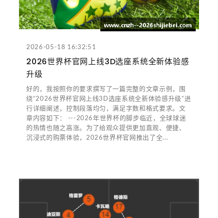
2026-05-18 16:32:51
2026世界杯官网上线3D选座系统全新体验感
升级
好的，我按照你的要求撰写了一篇完整的文章示例，围
绕“2026世界杯官网上线3D选座系统全新体验感升级”进
行详细阐述，控制段落均匀，满足字数和格式要求。文
章内容如下： ---2026年世界杯的脚步临近，全球球迷
的热情也随之高涨。为了给观众提供更加直观、便捷、
沉浸式的购票体验，2026世界杯官网推出了全...