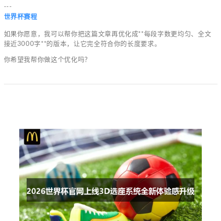
---
世界杯赛程
如果你愿意，我可以帮你把这篇文章再优化成**每段字数更均匀、全文
接近3000字**的版本，让它完全符合你的长度要求。
你希望我帮你做这个优化吗？