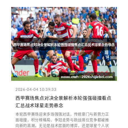
2026-04-04 10:39:33
西甲赛场焦点对决全景解析本轮强强碰撞看点
汇总战术球星走势悬念
本轮西甲赛场迎来多场强强对话，传统豪门与新势力正
面碰撞，积分榜格局、争冠走势与欧战席位竞争都被推
向新的高潮。无论是战术层面的博弈，还是球星个人状