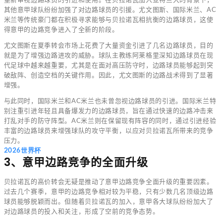
其他意甲球队纷纷加强了对边路球员的引援。尤文图斯、国际米兰、AC
米兰等传统豪门都在积极寻求能够与贝拉诺瓦相抗衡的边路球员，这使
得意甲的边路竞争进入了全新的阶段。
尤文图斯在夏季转会市场上花费了大量资金引进了几名边路球员，目的
就是为了增强边路进攻的威胁。球队主教练阿莱格里深知边路球员在现
代足球中越来越重要，尤其是在面对高压防守时，边路球员能够起到突
破敌阵、创造空档的关键作用。因此，尤文图斯的边路战术得到了显著
增强。
与此同时，国际米兰和AC米兰也未曾忽视边路球员的引进。国际米兰特
别注重引进年轻且具备爆发力的边路球员，旨在通过快速的边路冲击来
打乱对手的防守阵型。AC米兰则在保留现有阵容的同时，通过引进经验
丰富的边路球员来增强球队的攻守平衡，以应对贝拉诺瓦所带来的竞争
压力。
2026世界杯
3、意甲边路竞争的全面升级
贝拉诺瓦的高价转会无疑是推动了意甲边路竞争全面升级的重要因素。
过去几个赛季，意甲的边路竞争相对较为平稳，只有少数几名顶级边路
球员能够脱颖而出。但随着贝拉诺瓦的加入，意甲各大球队纷纷加大了
对边路球员的投入和关注，形成了空前的竞争态势。