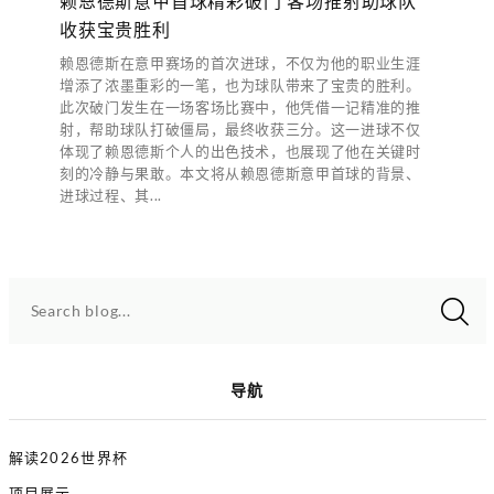
赖恩德斯意甲首球精彩破门 客场推射助球队
收获宝贵胜利
赖恩德斯在意甲赛场的首次进球，不仅为他的职业生涯
增添了浓墨重彩的一笔，也为球队带来了宝贵的胜利。
此次破门发生在一场客场比赛中，他凭借一记精准的推
射，帮助球队打破僵局，最终收获三分。这一进球不仅
体现了赖恩德斯个人的出色技术，也展现了他在关键时
刻的冷静与果敢。本文将从赖恩德斯意甲首球的背景、
进球过程、其...
Search blog...
导航
解读2026世界杯
项目展示