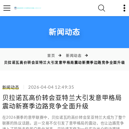
新闻动态
首页
新闻动态
贝拉诺瓦高价转会亚特兰大引发意甲格局震动新赛季边路竞争全面升级
新闻动态
2026-04-04 12:49:35
贝拉诺瓦高价转会亚特兰大引发意甲格局
震动新赛季边路竞争全面升级
在2026赛季的意甲联赛中，贝拉诺瓦的高价转会至亚特兰大成为了整个
联赛的热议话题。这一交易不仅引发了意甲格局的震动，也让边路竞争
进入了前所未有的白热化状态。贝拉诺瓦作为一位实力出众的边路球