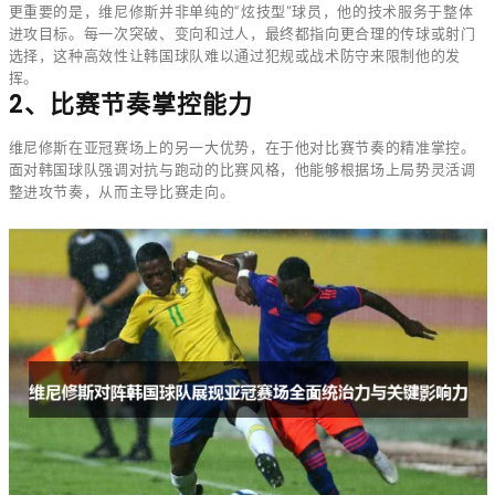
更重要的是，维尼修斯并非单纯的“炫技型”球员，他的技术服务于整体
进攻目标。每一次突破、变向和过人，最终都指向更合理的传球或射门
选择，这种高效性让韩国球队难以通过犯规或战术防守来限制他的发
挥。
2、比赛节奏掌控能力
维尼修斯在亚冠赛场上的另一大优势，在于他对比赛节奏的精准掌控。
面对韩国球队强调对抗与跑动的比赛风格，他能够根据场上局势灵活调
整进攻节奏，从而主导比赛走向。