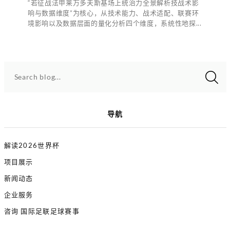
“若征战法甲莱万多夫斯基场上统治力全景解析技战术影
响与数据维度”为核心，从技术能力、战术适配、联赛环
境影响以及数据层面的量化分析四个维度，系统性地探...
Search blog...
导航
解读2026世界杯
项目展示
新闻动态
企业服务
咨询 国际足联足球赛事