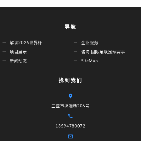
导航
解读2026世界杯
企业服务
项目展示
咨询 国际足联足球赛事
新闻动态
SiteMap
找到我们
三亚市搞端巷206号
13594780072