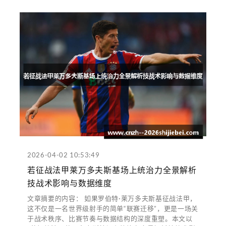
2026-04-02 10:53:49
若征战法甲莱万多夫斯基场上统治力全景解析
技战术影响与数据维度
文章摘要的内容： 如果罗伯特·莱万多夫斯基征战法甲，
这不仅是一名世界级射手的简单“联赛迁移”，更是一场关
于战术秩序、比赛节奏与数据结构的深度重塑。本文以