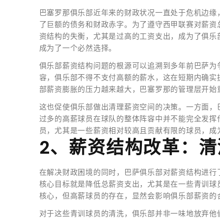
巴塞罗那俱乐部近年来的财政状况一直处于危机边缘
了巨额的债务和财政赤字。为了遵守西甲联赛对薪资
资结构的失衡，尤其是过高的工资支出，成为了俱乐
成为了一个必然选择。
俱乐部薪资结构问题的根源可以追溯到多年前巴萨为
容，俱乐部不得不支付高额的薪水，这在短期内确实
部薪资膨胀的压力越来越大，巴塞罗那的管理层开始
这也促使俱乐部做出清理薪资空间的决策。一方面，
过多的高薪球员在球队的整体阵容中并不能完全发挥
员，尤其是一些薪资相对较高且贡献有限的球员，成
2、薪资结构改革：清
在解决财政困境的同时，巴萨俱乐部对薪资结构进行
核心目标就是降低总薪资支出，尤其是在一些青训球
核心，但高薪球员的存在，显然会影响俱乐部薪资的
对于这些青训球员的清洗，俱乐部并非一味地放弃他