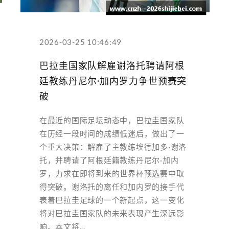
2026-03-25 10:46:49
巴拉圭国家队解雇谢洛托聘请阿根
廷教练丹尼尔·加内罗力争世预赛突
破
在最近的国际足坛动态中，巴拉圭国家队
在历经一段时间的成绩低迷后，做出了一
个重大决策：解雇了主教练埃德加多·谢洛
托，并聘请了阿根廷籍教练丹尼尔·加内
罗，力求在即将到来的世界杯预选赛中取
得突破。谢洛托的离任和加内罗的接手代
表着巴拉圭足球的一个新起点，这一变化
将对巴拉圭国家队的未来表现产生深远影
响。本文将...