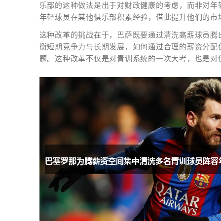
乐部的这种做法是出于对财政健康的考虑，而非对年
年轻球员在其他俱乐部积累经验，借此提升他们的市
这种改革的挑战在于，巴萨既要通过清洗高薪球员腾
衡短期竞争力与长期发展，如何通过合理的薪资分配
题。这种改革不仅是对青训系统的一次大考，也是对