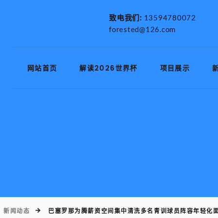
致电我们:
13594780072
forested@126.com
网站首页
解读2026世界杯
项目展示
新闻动态
巴塞罗那为腾薪资空间集中清洗多名青训球员阵容年轻化