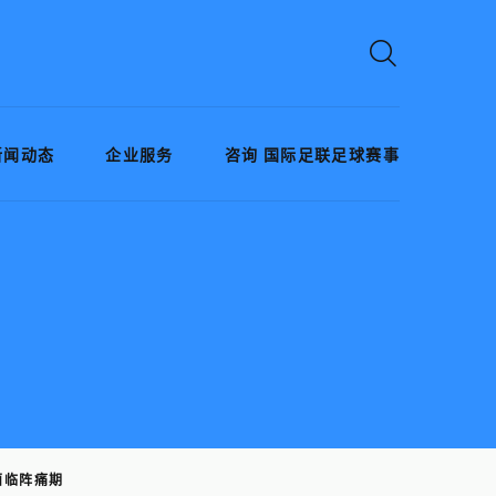
新闻动态
企业服务
咨询 国际足联足球赛事
面临阵痛期