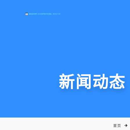
新闻动态
首页