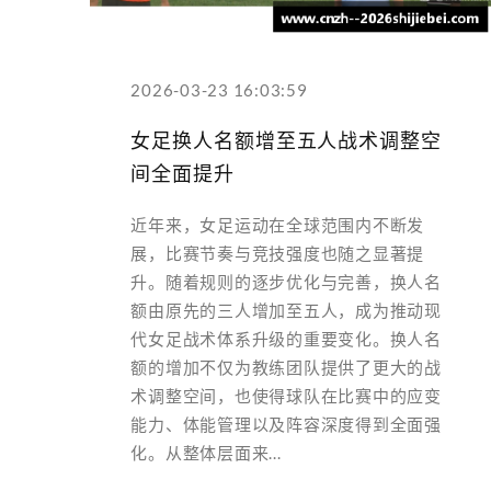
2026-03-23 16:03:59
女足换人名额增至五人战术调整空
间全面提升
近年来，女足运动在全球范围内不断发
展，比赛节奏与竞技强度也随之显著提
升。随着规则的逐步优化与完善，换人名
额由原先的三人增加至五人，成为推动现
代女足战术体系升级的重要变化。换人名
额的增加不仅为教练团队提供了更大的战
术调整空间，也使得球队在比赛中的应变
能力、体能管理以及阵容深度得到全面强
化。从整体层面来...